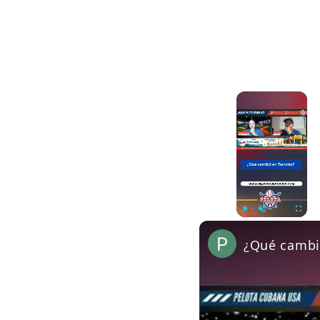
×
Play
Unmute
Fullscre