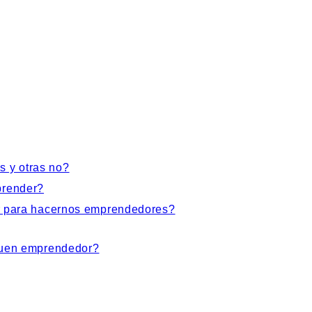
 y otras no?
prender?
or para hacernos emprendedores?
 buen emprendedor?