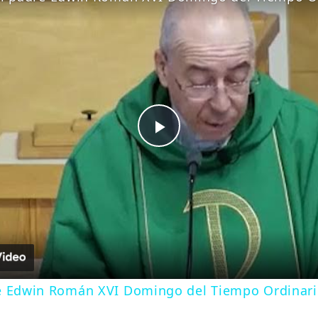
Play
Video
e Edwin Román XVI Domingo del Tiempo Ordinario