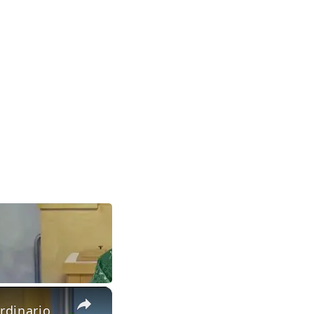
×
Homilía del padre Edwin Román XVI Domingo del Tiempo Ordinario 19 de julio 2026 Miami