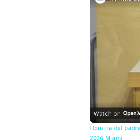
Watch on
Homilía del padr
2026 Miami