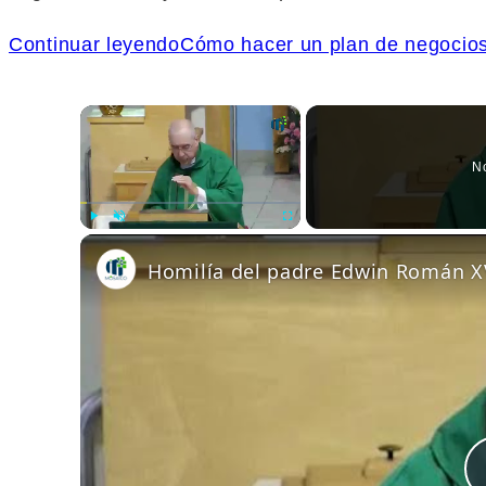
Continuar leyendo
Cómo hacer un plan de negocios
×
N
Play
Unmute
Fullscreen