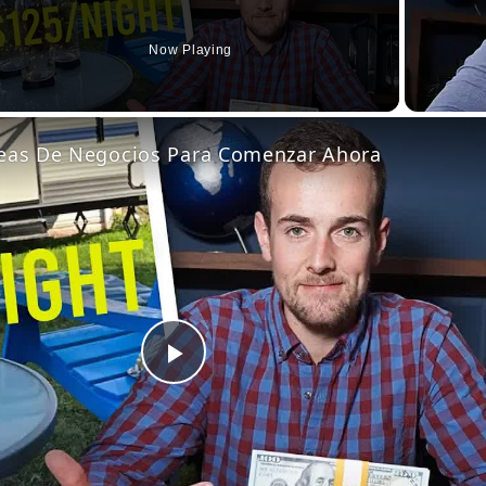
Now Playing
eo
eas De Negocios Para Comenzar Ahora
Play
Video