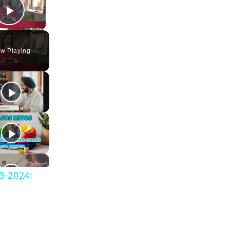
Play Video
w Playing
3-2024: