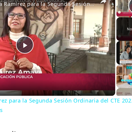
Mensaje de Leticia Ramírez para la Segunda Sesión Ordinaria del CTE 2023-2024: Supervisores y Directores
No
Play
Video
rez para la Segunda Sesión Ordinaria del CTE 202
es