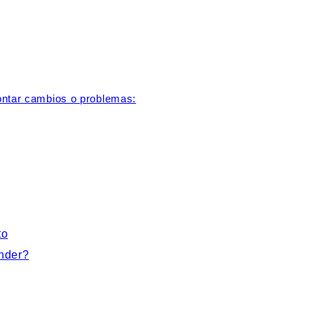
ontar cambios o problemas:
to
nder?