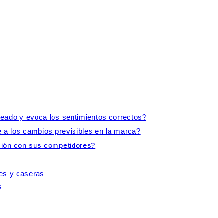
seado y evoca los sentimientos correctos?
e a los cambios previsibles en la marca?
ción con sus competidores?
les y caseras
és