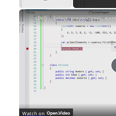
Play Video
LINQ： Select, proyecciones, ej
Watch on