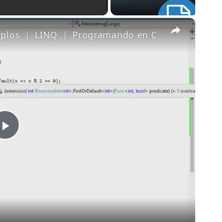
×
emplos ｜ LINQ ｜ Programando en C
Play
Video