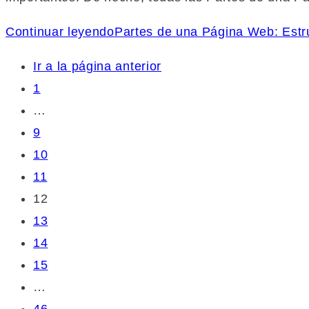
Continuar leyendo
Partes de una Página Web: Estr
Ir a la página anterior
1
…
9
10
11
12
13
14
15
…
46