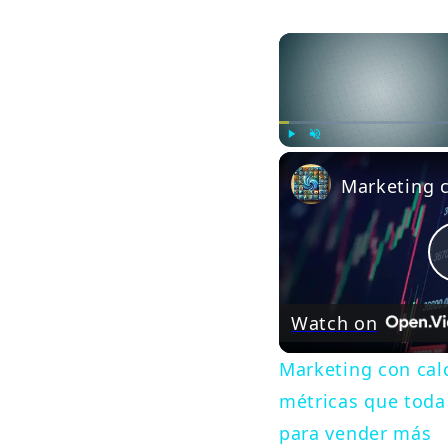
Play
Unmute
Watch on
Marketing con calc
métricas que tod
para vender más