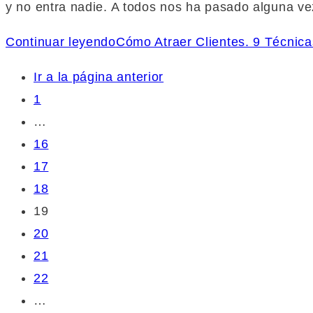
y no entra nadie. A todos nos ha pasado alguna v
Continuar leyendo
Cómo Atraer Clientes. 9 Técnicas
Ir a la página anterior
1
…
16
17
18
19
20
21
22
…