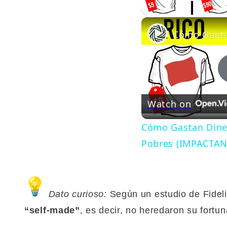
Play
Watch on
Cómo Gastan Diner
Pobres (IMPACTAN
Dato curioso:
Según un estudio de Fideli
“self-made”
, es decir, no heredaron su fortun